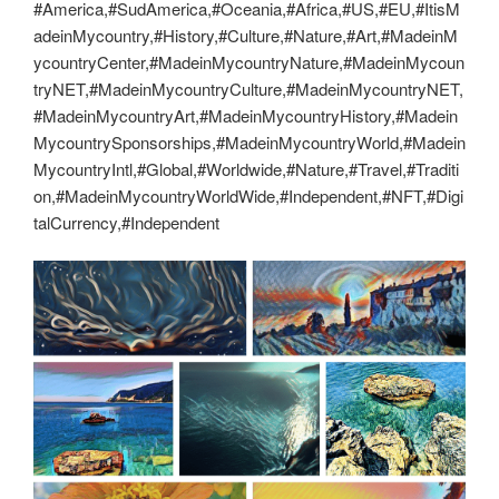
#America,#SudAmerica,#Oceania,#Africa,#US,#EU,#ItisM
adeinMycountry,#History,#Culture,#Nature,#Art,#MadeinM
ycountryCenter,#MadeinMycountryNature,#MadeinMycoun
tryNET,#MadeinMycountryCulture,#MadeinMycountryNET,
#MadeinMycountryArt,#MadeinMycountryHistory,#Madein
MycountrySponsorships,#MadeinMycountryWorld,#Madein
MycountryIntl,#Global,#Worldwide,#Nature,#Travel,#Traditi
on,#MadeinMycountryWorldWide,#Independent,#NFT,#Digi
talCurrency,#Independent