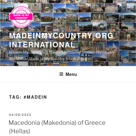
Skip
to
content
MADEINMYCOUNTRY ORG
INTERNATIONAL
Madein-Mycountry.org MadeinMyCountry Madein-Mycountry
WorldWide Made in My Country International
Menu
TAG:
#MADEIN
POSTED
04/09/2025
ON
Macedonia (Makedonia) of Greece
(Hellas)