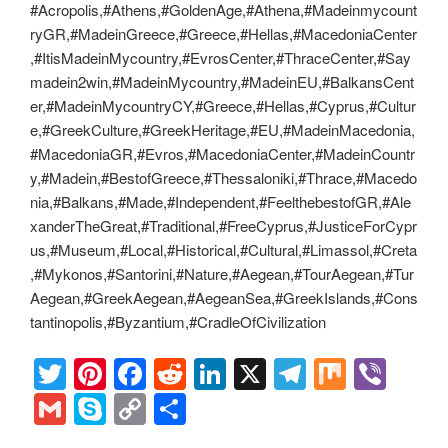
#Acropolis,#Athens,#GoldenAge,#Athena,#Madeinmycount
ryGR,#MadeinGreece,#Greece,#Hellas,#MacedoniaCenter
,#ItisMadeinMycountry,#EvrosCenter,#ThraceCenter,#Say
madein2win,#MadeinMycountry,#MadeinEU,#BalkansCent
er,#MadeinMycountryCY,#Greece,#Hellas,#Cyprus,#Cultur
e,#GreekCulture,#GreekHeritage,#EU,#MadeinMacedonia,
#MacedoniaGR,#Evros,#MacedoniaCenter,#MadeinCountr
y,#Madein,#BestofGreece,#Thessaloniki,#Thrace,#Macedo
nia,#Balkans,#Made,#Independent,#FeelthebestofGR,#Ale
xanderTheGreat,#Traditional,#FreeCyprus,#JusticeForCypr
us,#Museum,#Local,#Historical,#Cultural,#Limassol,#Creta
,#Mykonos,#Santorini,#Nature,#Aegean,#TourAegean,#Tur
Aegean,#GreekAegean,#AegeanSea,#GreekIslands,#Cons
tantinopolis,#Byzantium,#CradleOfCivilization
T
Pi
F
R
Li
X
T
M
Vi
wi
nt
a
e
n
el
ix
b
G
S
C
S
tt
er
c
d
k
e
er
m
ky
o
h