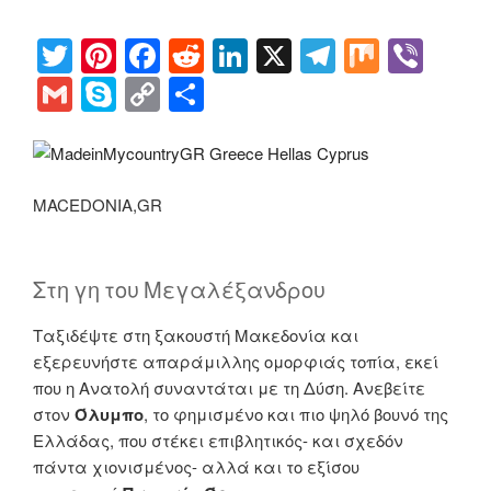
T
Pi
F
R
Li
X
T
M
Vi
wi
nt
a
e
n
el
ix
b
G
S
C
S
tt
er
c
d
k
e
er
m
ky
o
h
er
e
e
di
e
gr
ail
p
p
ar
st
b
t
dI
a
e
y
e
MACEDONIA,GR
o
n
m
Li
o
n
k
Στη γη του Μεγαλέξανδρου
k
Ταξιδέψτε στη ξακουστή Μακεδονία και
εξερευνήστε απαράμιλλης ομορφιάς τοπία, εκεί
που η Ανατολή συναντάται με τη Δύση. Ανεβείτε
στον
Όλυμπο
, το φημισμένο και πιο ψηλό βουνό της
Ελλάδας, που στέκει επιβλητικός- και σχεδόν
πάντα χιονισμένος- αλλά και το εξίσου