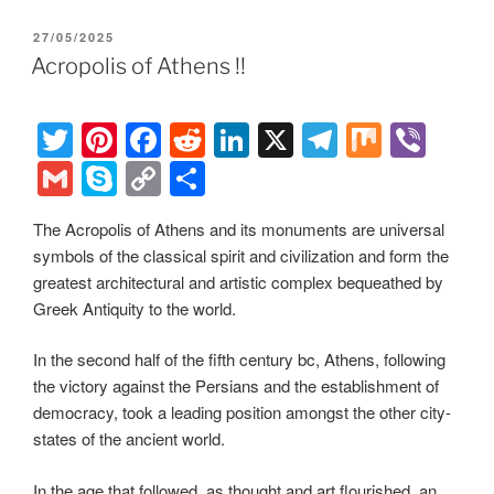
er
e
e
di
e
gr
ail
p
p
ar
POSTED
27/05/2025
st
b
t
dI
a
e
y
e
ON
Acropolis of Athens !!
o
n
m
Li
o
n
T
Pi
F
R
Li
X
T
M
Vi
k
k
wi
nt
a
e
n
el
ix
b
G
S
C
S
tt
er
c
d
k
e
er
m
ky
o
h
The Acropolis of Athens and its monuments are universal
er
e
e
di
e
gr
ail
p
p
ar
symbols of the classical spirit and civilization and form the
st
b
t
dI
a
e
y
e
greatest architectural and artistic complex bequeathed by
o
n
m
Li
Greek Antiquity to the world.
o
n
In the second half of the fifth century bc, Athens, following
k
k
the victory against the Persians and the establishment of
democracy, took a leading position amongst the other city-
states of the ancient world.
In the age that followed, as thought and art flourished, an